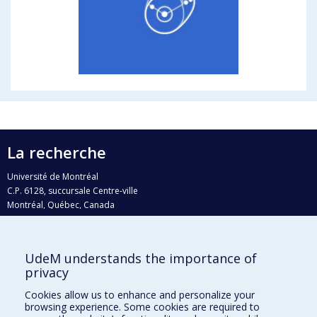
La recherche
Université de Montréal
C.P. 6128, succursale Centre-ville
Montréal, Québec, Canada
H3C 3J7
Courriel:
recherche@umontreal.ca
UdeM understands the importance of
Qui fait quoi?
privacy
Nous trouver
Cookies allow us to enhance and personalize your
browsing experience. Some cookies are required to
Plan du site