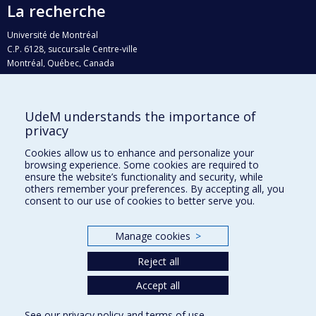
La recherche
Université de Montréal
C.P. 6128, succursale Centre-ville
Montréal, Québec, Canada
H3C 3J7
Courriel:
recherche@umontreal.ca
UdeM understands the importance of
Qui fait quoi?
privacy
Nous trouver
Cookies allow us to enhance and personalize your
browsing experience. Some cookies are required to
Plan du site
ensure the website’s functionality and security, while
others remember your preferences. By accepting all, you
Accessibilité
consent to our use of cookies to better serve you.
Manage cookies
>
Reject all
Accept all
See our
privacy policy
and
terms of use
.