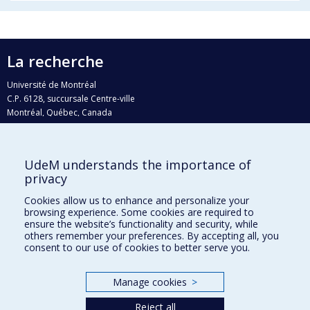
La recherche
Université de Montréal
C.P. 6128, succursale Centre-ville
Montréal, Québec, Canada
H3C 3J7
Courriel:
recherche@umontreal.ca
UdeM understands the importance of
Qui fait quoi?
privacy
Nous trouver
Cookies allow us to enhance and personalize your
browsing experience. Some cookies are required to
Plan du site
ensure the website’s functionality and security, while
others remember your preferences. By accepting all, you
Accessibilité
consent to our use of cookies to better serve you.
Manage cookies
>
Reject all