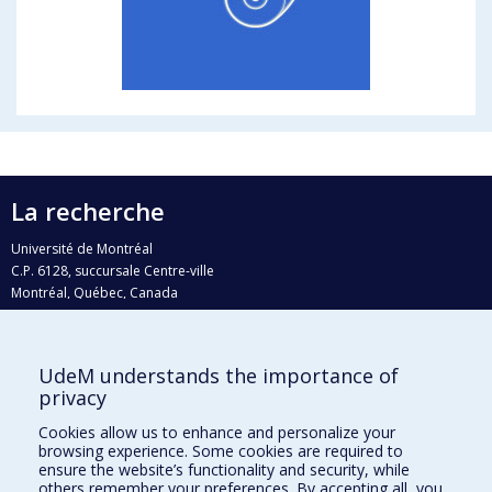
La recherche
Université de Montréal
C.P. 6128, succursale Centre-ville
Montréal, Québec, Canada
H3C 3J7
Courriel:
recherche@umontreal.ca
UdeM understands the importance of
Qui fait quoi?
privacy
Nous trouver
Cookies allow us to enhance and personalize your
browsing experience. Some cookies are required to
Plan du site
ensure the website’s functionality and security, while
others remember your preferences. By accepting all, you