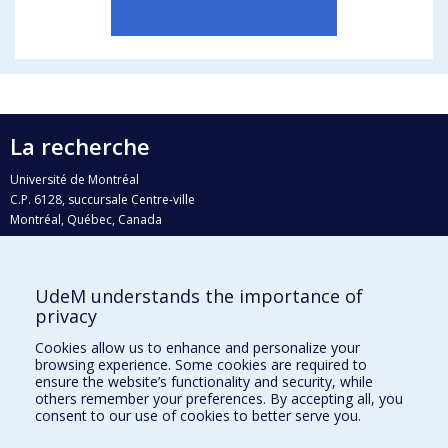
La recherche
Université de Montréal
C.P. 6128, succursale Centre-ville
Montréal, Québec, Canada
H3C 3J7
Courriel:
recherche@umontreal.ca
UdeM understands the importance of
Qui fait quoi?
privacy
Nous trouver
Cookies allow us to enhance and personalize your
browsing experience. Some cookies are required to
Plan du site
ensure the website’s functionality and security, while
others remember your preferences. By accepting all, you
Accessibilité
consent to our use of cookies to better serve you.