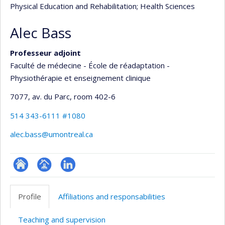
Physical Education and Rehabilitation
; Health Sciences
Alec Bass
Professeur adjoint
Faculté de médecine - École de réadaptation -
Physiothérapie et enseignement clinique
7077, av. du Parc
, room 402-6
514 343-6111 #1080
alec.bass@umontreal.ca
ResearchGate
Page
LinkedIn
professionnelle
Profile
Affiliations and responsabilities
(faculté,département,école)
Teaching and supervision