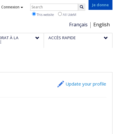
Rechercher
Je donne
Connexion
Search
This website
All UdeM
Choix
Français
English
de
ORAT À LA
ACCÈS RAPIDE
la
E
langue
Update your profile