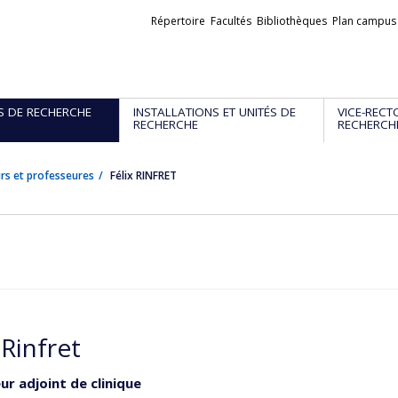
Liens
Répertoire
Facultés
Bibliothèques
Plan campus
externes
S DE RECHERCHE
INSTALLATIONS ET UNITÉS DE
VICE-RECT
RECHERCHE
RECHERCH
rs et professeures
Félix RINFRET
 Rinfret
ur adjoint de clinique