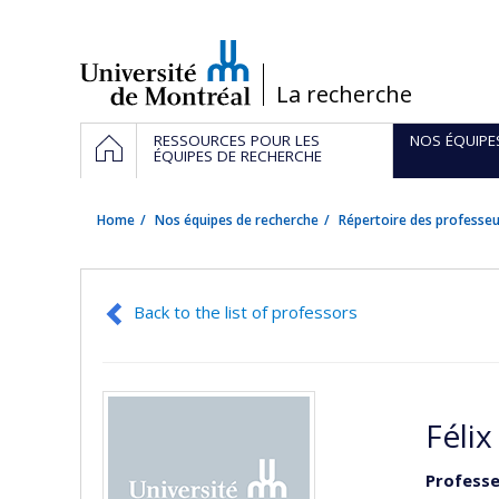
Passer
au
contenu
/
La recherche
Navigation
HOME
RESSOURCES POUR LES
NOS ÉQUIPE
principale
ÉQUIPES DE RECHERCHE
Home
Nos équipes de recherche
Répertoire des professeu
Back to the list of professors
Félix
Professe