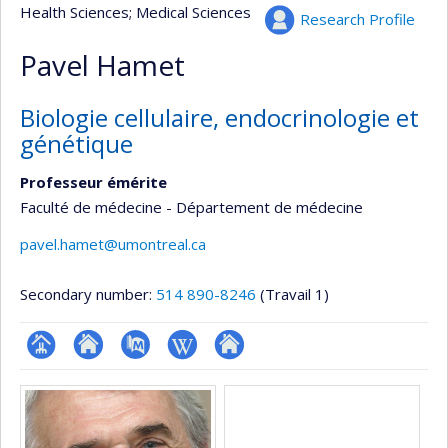
Health Sciences
; Medical Sciences
Research Profile
Pavel Hamet
Biologie cellulaire, endocrinologie et
génétique
Professeur émérite
Faculté de médecine - Département de médecine
pavel.hamet@umontreal.ca
Secondary number:
514 890-8246
(Travail 1)
Page
Site
PubMed
Wiki
Autre
Media
professionnelle
web
site
(faculté,département,école)
de
web
l’unité