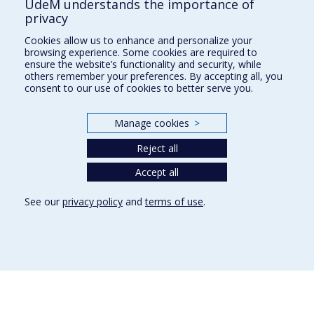
UdeM understands the importance of
C.P. 6128, succursale Centre-ville
privacy
Montréal, Québec, Canada
H3C 3J7
Cookies allow us to enhance and personalize your
browsing experience. Some cookies are required to
Courriel:
recherche@umontreal.ca
ensure the website’s functionality and security, while
others remember your preferences. By accepting all, you
Qui fait quoi?
consent to our use of cookies to better serve you.
Nous trouver
Manage cookies
>
Plan du site
Reject all
Accessibilité
Accept all
See our
privacy policy
and
terms of use
.
Privacy
Terms of use