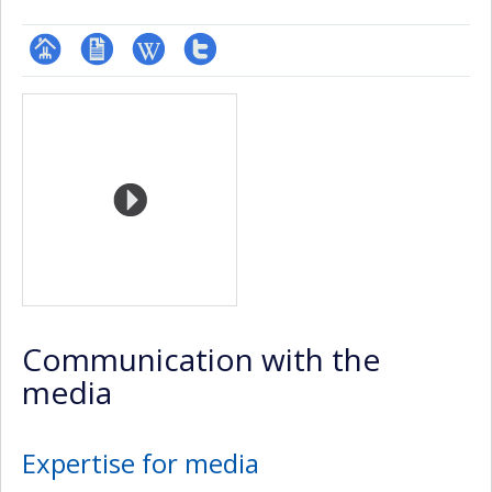
Page
CV
Wiki
Compte
Media
professionnelle
Twitter
(faculté,département,école)
Communication with the
media
Expertise for media