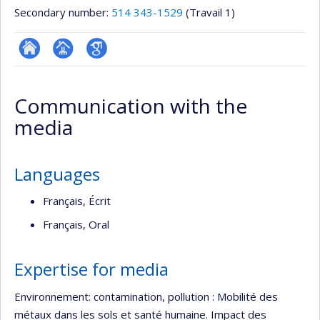
Secondary number:
514 343-1529
(Travail 1)
ResearchGate
Page
Google
professionnelle
Scholar
Communication with the
(faculté,département,école)
media
Languages
Français, Écrit
Français, Oral
Expertise for media
Environnement: contamination, pollution : Mobilité des
métaux dans les sols et santé humaine. Impact des