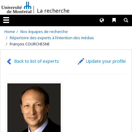
Passer
/
La recherche
au
contenu
Langues
Liens 
R
Menu
Home
Nos équipes de recherche
Répertoire des experts à l’intention des médias
François COURCHESNE
Back to list of experts
Update your profile