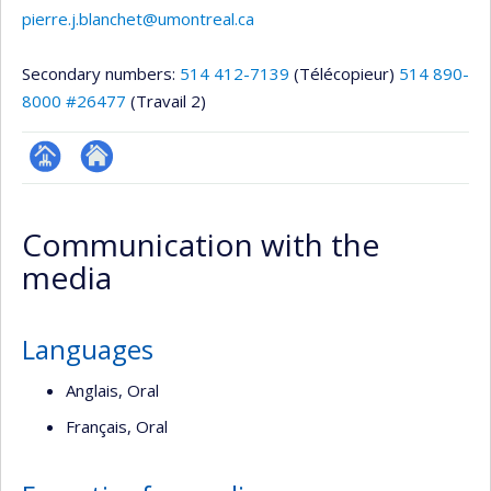
pierre.j.blanchet@umontreal.ca
Secondary numbers:
514 412-7139
(Télécopieur)
514 890-
8000 #26477
(Travail 2)
Page
Autre
professionnelle
site
Communication with the
(faculté,département,école)
web
media
Languages
Anglais, Oral
Français, Oral