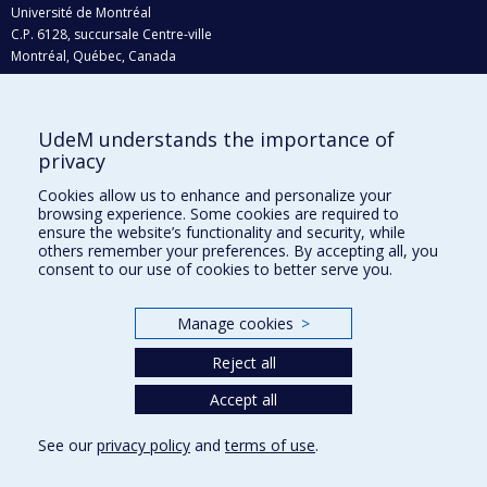
Université de Montréal
C.P. 6128, succursale Centre-ville
Montréal, Québec, Canada
H3C 3J7
Courriel:
recherche@umontreal.ca
UdeM understands the importance of
Qui fait quoi?
privacy
Nous trouver
Cookies allow us to enhance and personalize your
browsing experience. Some cookies are required to
Plan du site
ensure the website’s functionality and security, while
others remember your preferences. By accepting all, you
Accessibilité
consent to our use of cookies to better serve you.
Manage cookies
>
Reject all
Accept all
See our
privacy policy
and
terms of use
.
Privacy