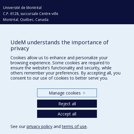
Université de Montréal
C.P. 6128, succursale Centre-ville
Montréal, Québec, Canada
H3C 3J7
Courriel:
recherche@umontreal.ca
UdeM understands the importance of
Qui fait quoi?
privacy
Nous trouver
Cookies allow us to enhance and personalize your
browsing experience. Some cookies are required to
Plan du site
ensure the website’s functionality and security, while
others remember your preferences. By accepting all, you
Accessibilité
consent to our use of cookies to better serve you.
Manage cookies
>
Reject all
Accept all
See our
privacy policy
and
terms of use
.
Privacy