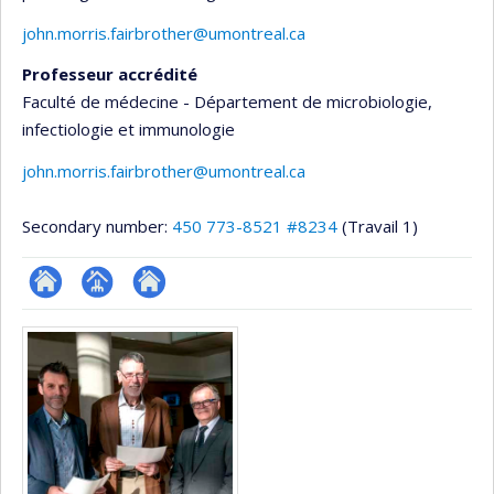
john.morris.fairbrother@umontreal.ca
Professeur accrédité
Faculté de médecine - Département de microbiologie,
infectiologie et immunologie
john.morris.fairbrother@umontreal.ca
Secondary number:
450 773-8521 #8234
(Travail 1)
ResearchGate
Page
Autre
Media
professionnelle
site
(faculté,département,école)
web