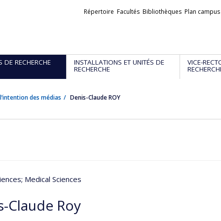
Liens
Répertoire
Facultés
Bibliothèques
Plan campus
externes
S DE RECHERCHE
INSTALLATIONS ET UNITÉS DE
VICE-RECT
RECHERCHE
RECHERCH
l’intention des médias
Denis-Claude ROY
iences
; Medical Sciences
s-Claude Roy