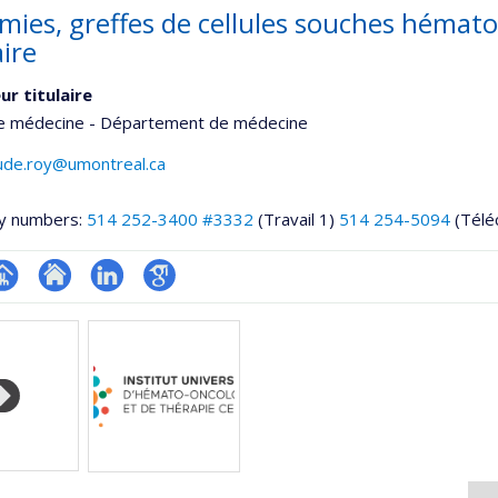
mies, greffes de cellules souches hémato
aire
ur titulaire
de médecine - Département de médecine
aude.roy@umontreal.ca
y numbers:
514 252-3400 #3332
(Travail 1)
514 254-5094
(Télé
hGate
age
Site
LinkedIn
Google
rofessionnelle
web
Scholar
faculté,département,école)
de
l’unité
de
recherche