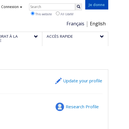
Rechercher
Je donne
Connexion
Search
This website
All UdeM
Choix
Français
English
de
ORAT À LA
ACCÈS RAPIDE
la
E
langue
Update your profile
Research Profile