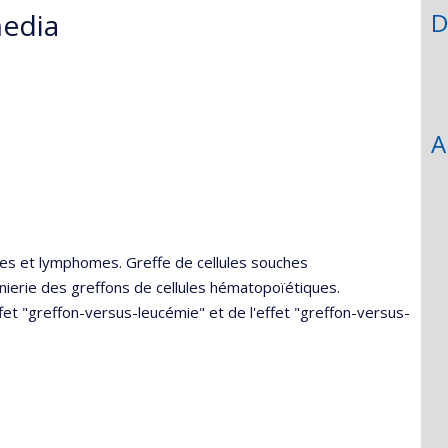
edia
D
A
ies et lymphomes. Greffe de cellules souches
ierie des greffons de cellules hématopoïétiques.
t "greffon-versus-leucémie" et de l'effet "greffon-versus-