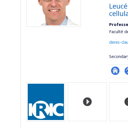
Leucé
cellul
Professe
Faculté 
denis-cl
Secondar
Researc
P
Media
p
(