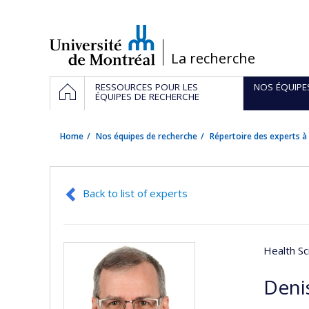
Passer
au
contenu
/
La recherche
Navigation
HOME
RESSOURCES POUR LES
NOS ÉQUIPE
principale
ÉQUIPES DE RECHERCHE
Home
Nos équipes de recherche
Répertoire des experts à 
Back to list of experts
Health Sc
Deni