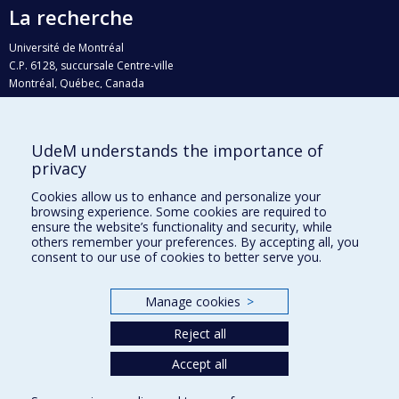
La recherche
Université de Montréal
C.P. 6128, succursale Centre-ville
Montréal, Québec, Canada
H3C 3J7
Courriel:
recherche@umontreal.ca
UdeM understands the importance of
Qui fait quoi?
privacy
Nous trouver
Cookies allow us to enhance and personalize your
browsing experience. Some cookies are required to
Plan du site
ensure the website’s functionality and security, while
others remember your preferences. By accepting all, you
Accessibilité
consent to our use of cookies to better serve you.
Manage cookies
>
Reject all
Accept all