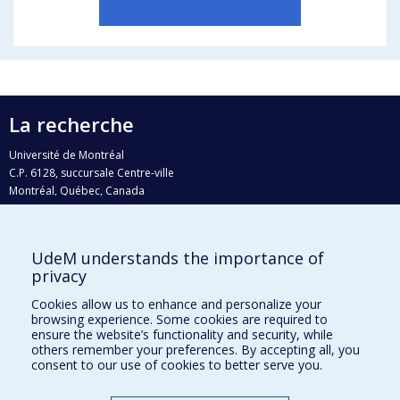
La recherche
Université de Montréal
C.P. 6128, succursale Centre-ville
Montréal, Québec, Canada
H3C 3J7
Courriel:
recherche@umontreal.ca
UdeM understands the importance of
Qui fait quoi?
privacy
Nous trouver
Cookies allow us to enhance and personalize your
browsing experience. Some cookies are required to
Plan du site
ensure the website’s functionality and security, while
others remember your preferences. By accepting all, you
Accessibilité
consent to our use of cookies to better serve you.