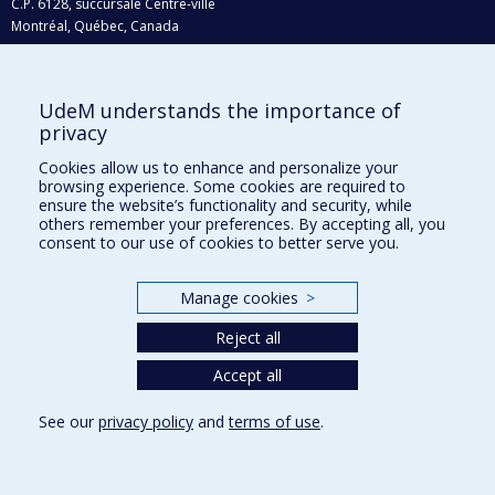
C.P. 6128, succursale Centre-ville
Montréal, Québec, Canada
H3C 3J7
Courriel:
recherche@umontreal.ca
UdeM understands the importance of
Qui fait quoi?
privacy
Nous trouver
Cookies allow us to enhance and personalize your
browsing experience. Some cookies are required to
Plan du site
ensure the website’s functionality and security, while
others remember your preferences. By accepting all, you
Accessibilité
consent to our use of cookies to better serve you.
Manage cookies
>
Reject all
Accept all
See our
privacy policy
and
terms of use
.
Privacy
Terms of use