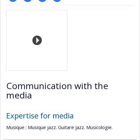
Page
LinkedIn
Autre
Autre
Media
professionnelle
site
site
(faculté,département,école)
web
web
Communication with the
media
Expertise for media
Musique : Musique jazz. Guitare jazz. Musicologie.