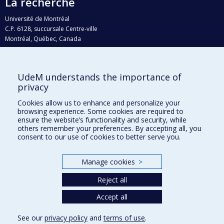
La recherche
Université de Montréal
C.P. 6128, succursale Centre-ville
Montréal, Québec, Canada
H3C 3J7
Courriel:
recherche@umontreal.ca
UdeM understands the importance of
Qui fait quoi?
privacy
Nous trouver
Cookies allow us to enhance and personalize your
browsing experience. Some cookies are required to
Plan du site
ensure the website’s functionality and security, while
others remember your preferences. By accepting all, you
Accessibilité
consent to our use of cookies to better serve you.
Manage cookies
>
Reject all
Accept all
See our
privacy policy
and
terms of use
.