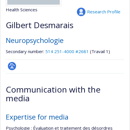
Health Sciences
Research Profile
Gilbert Desmarais
Neuropsychologie
Secondary number:
514 251-4000 #2681
(Travail 1)
Page
professionnelle
Communication with the
(faculté,département,école)
media
Expertise for media
Psychologie : Évaluation et traitement des désordres