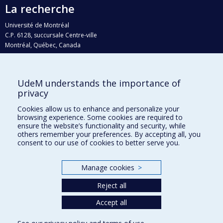
La recherche
Université de Montréal
C.P. 6128, succursale Centre-ville
Montréal, Québec, Canada
H3C 3J7
Courriel:
recherche@umontreal.ca
UdeM understands the importance of
Qui fait quoi?
privacy
Nous trouver
Cookies allow us to enhance and personalize your
browsing experience. Some cookies are required to
Plan du site
ensure the website’s functionality and security, while
others remember your preferences. By accepting all, you
Accessibilité
consent to our use of cookies to better serve you.
Manage cookies
>
Reject all
Accept all