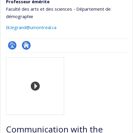
Professeur émérite
Faculté des arts et des sciences - Département de
démographie
tk.legrand@umontreal.ca
Page
Site
Media
professionnelle
web
(faculté,département,école)
de
l’unité
de
recherche
Communication with the