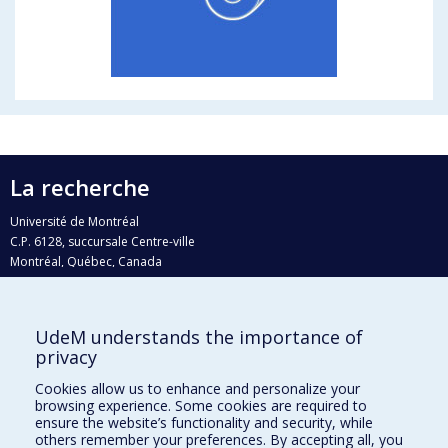
La recherche
Université de Montréal
C.P. 6128, succursale Centre-ville
Montréal, Québec, Canada
H3C 3J7
Courriel:
recherche@umontreal.ca
UdeM understands the importance of
privacy
Qui fait quoi?
Nous trouver
Cookies allow us to enhance and personalize your
browsing experience. Some cookies are required to
Plan du site
ensure the website’s functionality and security, while
others remember your preferences. By accepting all, you