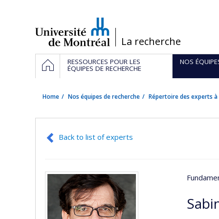
Passer
au
contenu
/
La recherche
Navigation
HOME
RESSOURCES POUR LES
NOS ÉQUIPE
principale
ÉQUIPES DE RECHERCHE
Home
Nos équipes de recherche
Répertoire des experts à 
Back to list of experts
Fundamen
Sabi