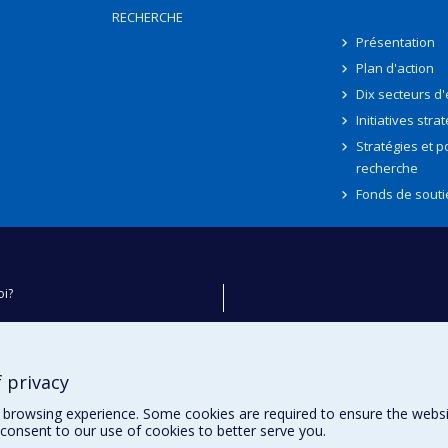
RECHERCHE
Présentation
Plan d'action
Dix secteurs d
Initiatives stra
Stratégies et po
recherche
Fonds de souti
oi?
ver
e
 privacy
té
browsing experience. Some cookies are required to ensure the website’
consent to our use of cookies to better serve you.