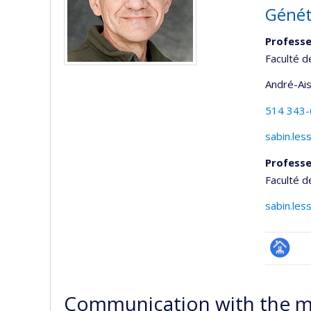
Génét
Professe
Faculté d
André-Ai
514 343
sabin.le
Professe
Faculté d
sabin.le
Page
professi
Communication with the m
(faculté