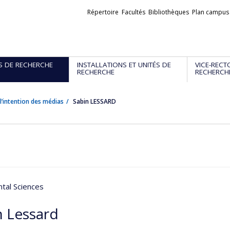
Liens
Répertoire
Facultés
Bibliothèques
Plan campus
externes
S DE RECHERCHE
INSTALLATIONS ET UNITÉS DE
VICE-RECT
RECHERCHE
RECHERCH
l’intention des médias
Sabin LESSARD
tal Sciences
n Lessard