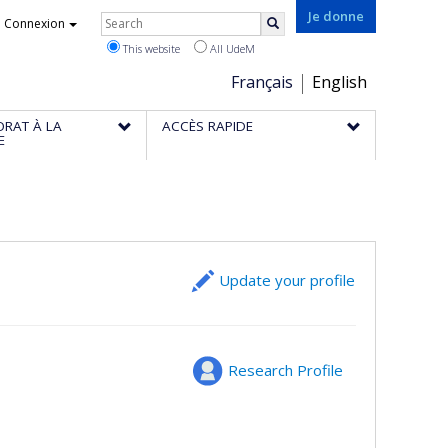
Rechercher
Je donne
Connexion
Search
This website
All UdeM
Choix
Français
English
de
ORAT À LA
ACCÈS RAPIDE
la
E
langue
Update your profile
Research Profile