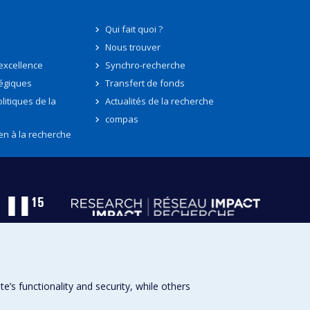
Qui fait quoi ?
Nous trouver
'excellence
Synchro-recherche
tégiques
Transfert de fonds
litiques de la
Actualités de la recherche
compas
en à la recherche
s functionality and security, while others