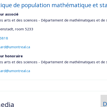
ique de population mathématique et sta
ur associé
es arts et des sciences - Département de mathématiques et de s
senstadt
, room 5233
-6818
ssard@umontreal.ca
ur honoraire
es arts et des sciences - Département de mathématiques et de s
ssard@umontreal.ca
onnelle
edia
D
,département,école)