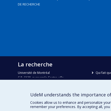
DE RECHERCHE
La recherche
Université de Montréal
Qui fait qu
C.P. 6128, succursale Centre-ville
Nous trou
Montréal, Québec, Canada
H3C 3J7
Plan du sit
UdeM understands the importance of
Accessibili
Courriel:
recherche@umontreal.ca
Cookies allow us to enhance and personalize your 
remember your preferences. By accepting all, you 