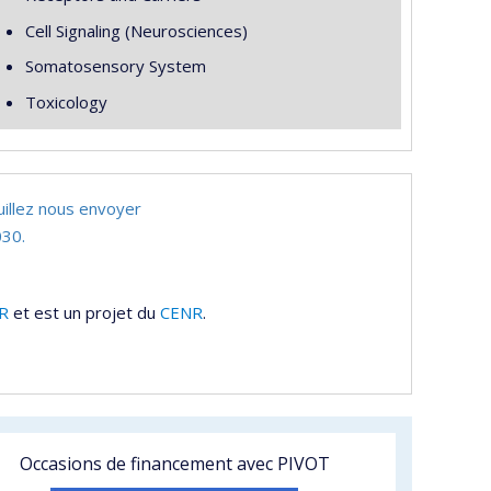
Cell Signaling (Neurosciences)
Somatosensory System
Toxicology
uillez nous envoyer
30.
R
et est un projet du
CENR
.
Occasions de financement avec PIVOT