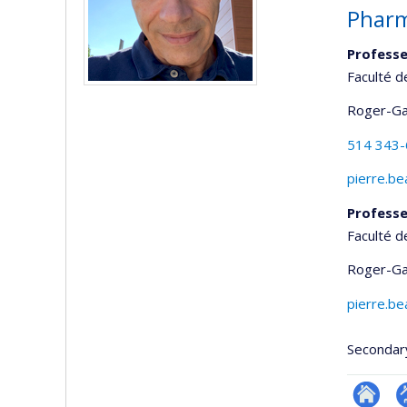
Pharm
Professe
Faculté d
Roger-Ga
514 343
pierre.be
Professe
Faculté 
Roger-Ga
pierre.be
Secondar