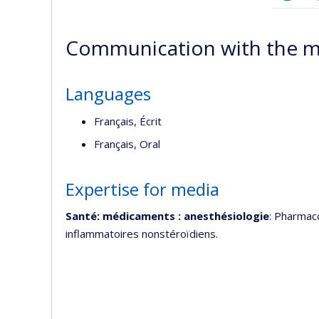
Researc
P
p
Communication with the m
(
Languages
Français, Écrit
Français, Oral
Expertise for media
Santé: médicaments : anesthésiologie
: Pharmaco
inflammatoires nonstéroïdiens.