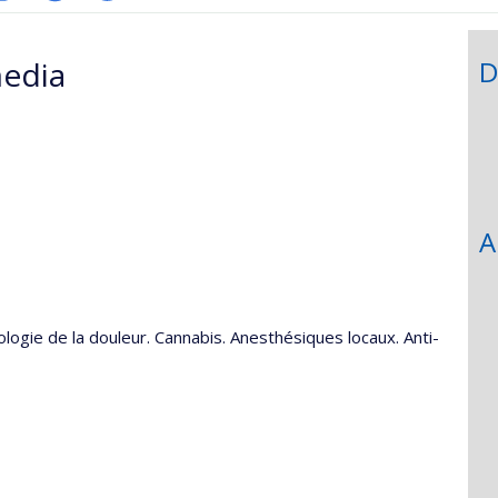
hGate
age
Site
PubMed
rofessionnelle
web
edia
D
faculté,département,école)
de
l’unité
de
recherche
A
logie de la douleur. Cannabis. Anesthésiques locaux. Anti-