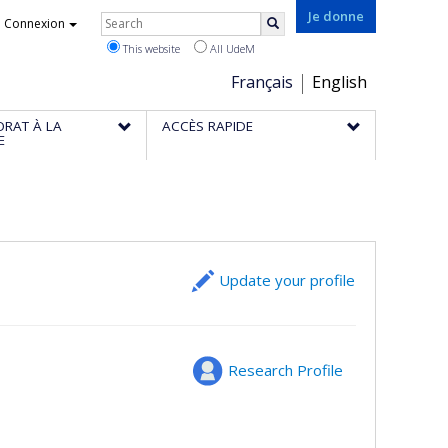
Rechercher
Je donne
Connexion
Search
This website
All UdeM
Choix
Français
English
de
ORAT À LA
ACCÈS RAPIDE
la
E
langue
Update your profile
Research Profile