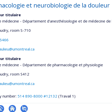
acologie et neurobiologie de la douleur
ur titulaire
e médecine - Département d'anesthésiologie et de médecine de 
udry
, room S-710
-6466
aulieu@umontreal.ca
ur titulaire
de médecine - Département de pharmacologie et physiologie
udry
, room S412
aulieu@umontreal.ca
y number:
514 890-8000 #12132
(Travail 1)