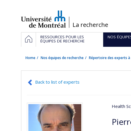
Passer
au
contenu
/
La recherche
Navigation
HOME
RESSOURCES POUR LES
NOS ÉQUIPE
principale
ÉQUIPES DE RECHERCHE
Home
Nos équipes de recherche
Répertoire des experts à 
Back to list of experts
Health Sc
Pier