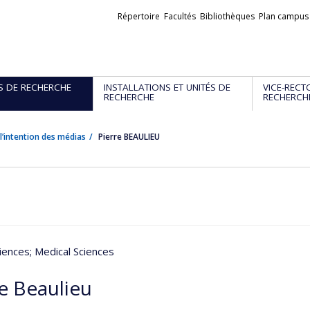
Liens
Répertoire
Facultés
Bibliothèques
Plan campus
externes
S DE RECHERCHE
INSTALLATIONS ET UNITÉS DE
VICE-RECT
RECHERCHE
RECHERCH
l’intention des médias
Pierre BEAULIEU
iences
; Medical Sciences
re Beaulieu