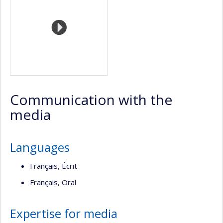
l’unité
de
recherche
Communication with the
media
Languages
Français, Écrit
Français, Oral
Expertise for media