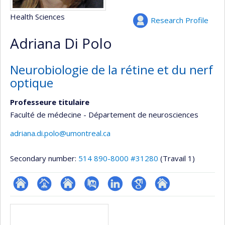
Health Sciences
Research Profile
Adriana Di Polo
Neurobiologie de la rétine et du nerf
optique
Professeure titulaire
Faculté de médecine - Département de neurosciences
adriana.di.polo@umontreal.ca
Secondary number:
514 890-8000 #31280
(Travail 1)
ResearchGate
Page
Site
PubMed
LinkedIn
Google
Autre
Media
professionnelle
web
Scholar
site
(faculté,département,école)
de
web