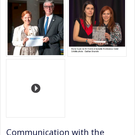
Media
professionnelle
site
(faculté,département,école)
web
Communication with the