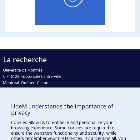
La recherche
Université de Montréal
C.P. 6128, succursale Centre-ville
Montréal, Québec, Canada
H3C 3J7
Courriel:
recherche@umontreal.ca
UdeM understands the importance of
privacy
Qui fait quoi?
Nous trouver
Cookies allow us to enhance and personalize your
browsing experience. Some cookies are required to
Plan du site
ensure the website’s functionality and security, while
others remember your preferences. By accepting all, you