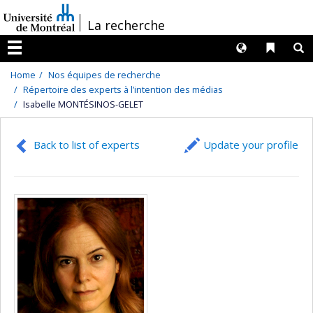
Passer
/
La recherche
au
contenu
Langues
Liens 
R
Menu
Home
Nos équipes de recherche
Répertoire des experts à l’intention des médias
Isabelle MONTÉSINOS-GELET
Back to list of experts
Update your profile