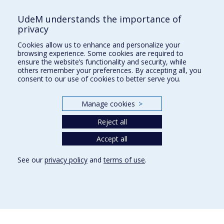
Université de Montréal
UdeM understands the importance of
C.P. 6128, succursale Centre-ville
privacy
Montréal, Québec, Canada
H3C 3J7
Cookies allow us to enhance and personalize your
browsing experience. Some cookies are required to
Courriel:
recherche@umontreal.ca
ensure the website’s functionality and security, while
others remember your preferences. By accepting all, you
Qui fait quoi?
consent to our use of cookies to better serve you.
Nous trouver
Manage cookies
>
Plan du site
Reject all
Accessibilité
Accept all
See our
privacy policy
and
terms of use
.
Privacy