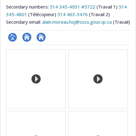
Secondary numbers:
514 345-4931 #5722
(Travail 1)
514
345-4801
(Télécopieur)
514 463-3476
(Travail 2)
Secondary email:
alain.moreau.hsj@ssss.gouv.qc.ca
(Travail)
Page
Site
Autre
Media
professionnelle
web
site
(faculté,département,école)
de
web
l’unité
de
recherche