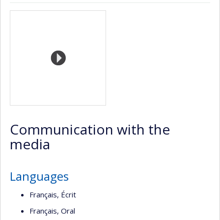
Page
Site
Autre
Autre
Media
professionnelle
web
site
site
(faculté,département,école)
de
web
web
l’unité
de
recherche
Communication with the
media
Languages
Français, Écrit
Français, Oral