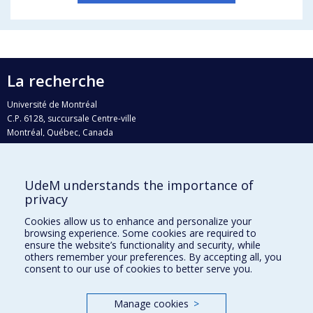
La recherche
Université de Montréal
C.P. 6128, succursale Centre-ville
Montréal, Québec, Canada
H3C 3J7
Courriel:
recherche@umontreal.ca
UdeM understands the importance of
privacy
Qui fait quoi?
Nous trouver
Cookies allow us to enhance and personalize your
browsing experience. Some cookies are required to
Plan du site
ensure the website’s functionality and security, while
others remember your preferences. By accepting all, you
Accessibilité
consent to our use of cookies to better serve you.
Manage cookies
>