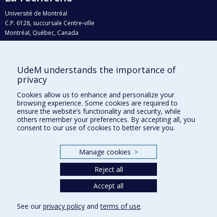
Université de Montréal
C.P. 6128, succursale Centre-ville
Montréal, Québec, Canada
H3C 3J7
Courriel:
recherche@umontreal.ca
UdeM understands the importance of
Qui fait quoi?
privacy
Nous trouver
Cookies allow us to enhance and personalize your
browsing experience. Some cookies are required to
Plan du site
ensure the website’s functionality and security, while
others remember your preferences. By accepting all, you
Accessibilité
consent to our use of cookies to better serve you.
Manage cookies
>
Reject all
Accept all
See our
privacy policy
and
terms of use
.