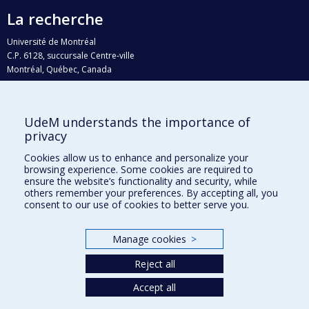
La recherche
Université de Montréal
C.P. 6128, succursale Centre-ville
Montréal, Québec, Canada
H3C 3J7
Courriel:
recherche@umontreal.ca
UdeM understands the importance of
Qui fait quoi?
privacy
Nous trouver
Cookies allow us to enhance and personalize your
browsing experience. Some cookies are required to
Plan du site
ensure the website’s functionality and security, while
others remember your preferences. By accepting all, you
Accessibilité
consent to our use of cookies to better serve you.
Manage cookies
>
Reject all
Accept all