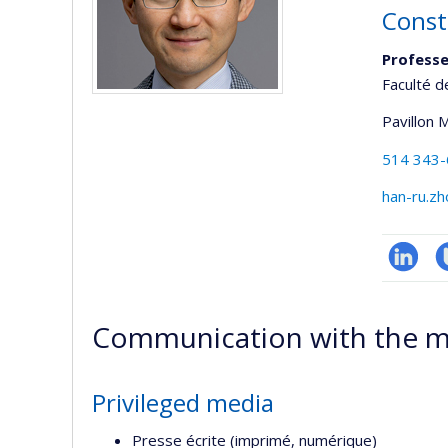
Const
Profess
Faculté d
Pavillon 
514 343
han-ru.z
LinkedIn
C
T
Communication with the m
Privileged media
Presse écrite (imprimé, numérique)