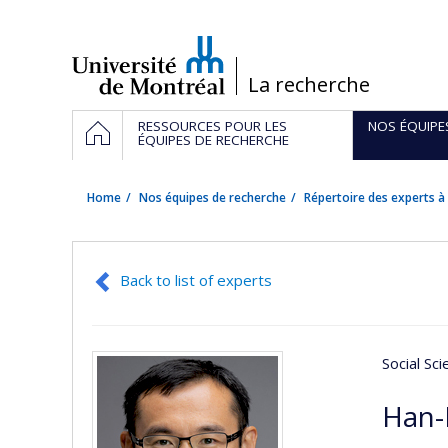
Passer
au
contenu
/
La recherche
Navigation
HOME
RESSOURCES POUR LES
NOS ÉQUIPE
principale
ÉQUIPES DE RECHERCHE
Home
Nos équipes de recherche
Répertoire des experts à 
Back to list of experts
Social Sc
Han-