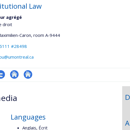
itutional Law
eur agrégé
e droit
Maximilien-Caron
, room A-9444
-6111 #28498
hou@umontreal.ca
ompte
Autre
Autre
witter
site
site
edia
D
web
web
Languages
A
Anglais, Écrit