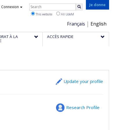
Rechercher
Je donne
Connexion
Search
This website
All UdeM
Choix
Français
English
de
ORAT À LA
ACCÈS RAPIDE
la
E
langue
Update your profile
Research Profile