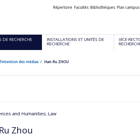
Liens
Répertoire
Facultés
Bibliothèques
Plan campus
externes
S DE RECHERCHE
INSTALLATIONS ET UNITÉS DE
VICE-RECT
RECHERCHE
RECHERCH
l’intention des médias
Han-Ru ZHOU
iences and Humanities
; Law
Ru Zhou