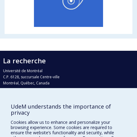
La recherche
Université de Montréal
C.P. 6128, succursale Centre-ville
Montréal, Québec, Canada
H3C 3J7
Courriel:
recherche@umontreal.ca
UdeM understands the importance of
Qui fait quoi?
privacy
Nous trouver
Cookies allow us to enhance and personalize your
browsing experience. Some cookies are required to
Plan du site
ensure the website’s functionality and security, while