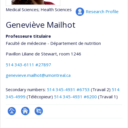
Medical Sciences
; Health Sciences
Research Profile
Geneviève Mailhot
Professeure titulaire
Faculté de médecine - Département de nutrition
Pavillon Liliane de Stewart
, room 1246
514 343-6111 #27897
genevieve.mailhot@umontreal.ca
Secondary numbers:
514 345-4931 #6753
(Travail 2)
514
345-4999
(Télécopieur)
514 345-4931 #6200
(Travail 1)
Page
Site
PubMed
professionnelle
web