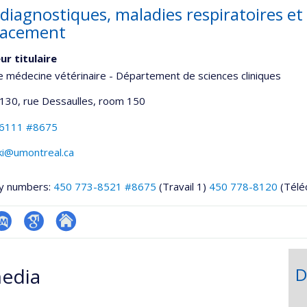
diagnostiques, maladies respiratoires et
lacement
ur titulaire
e médecine vétérinaire - Département de sciences cliniques
3130, rue Dessaulles
, room 150
-6111 #8675
ki@umontreal.ca
y numbers:
450 773-8521 #8675
(Travail 1)
450 778-8120
(Télé
hGate
ubMed
Google
Autre
Scholar
site
edia
D
web