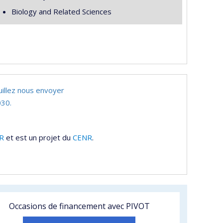
Biology and Related Sciences
uillez nous envoyer
30.
R
et est un projet du
CENR
.
Occasions de financement avec PIVOT