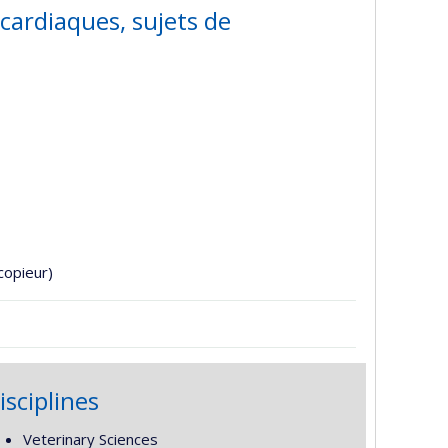
 cardiaques, sujets de
copieur)
isciplines
Veterinary Sciences