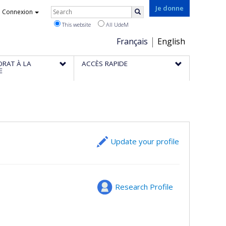
Rechercher
Je donne
Connexion
Search
This website
All UdeM
Choix
Français
English
de
ORAT À LA
ACCÈS RAPIDE
la
E
langue
Update your profile
Research Profile