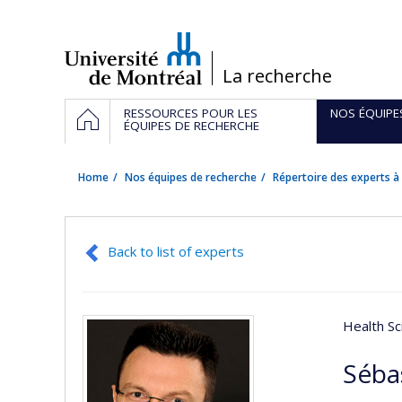
Passer
au
contenu
/
La recherche
Navigation
HOME
RESSOURCES POUR LES
NOS ÉQUIPE
principale
ÉQUIPES DE RECHERCHE
Home
Nos équipes de recherche
Répertoire des experts à 
Back to list of experts
Health Sc
Séba