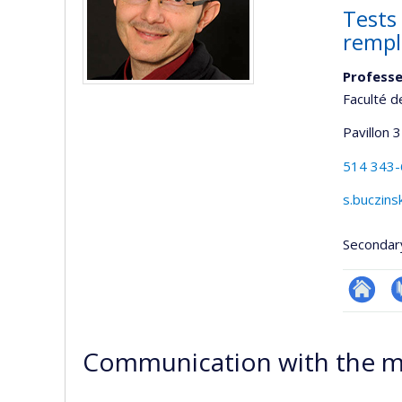
Tests 
remp
Professe
Faculté d
Pavillon 
514 343
s.buczins
Secondar
Researc
P
Communication with the m