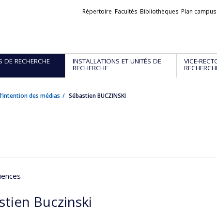
Liens
Répertoire
Facultés
Bibliothèques
Plan campus
externes
S DE RECHERCHE
INSTALLATIONS ET UNITÉS DE
VICE-RECT
RECHERCHE
RECHERCH
l’intention des médias
Sébastien BUCZINSKI
iences
stien Buczinski