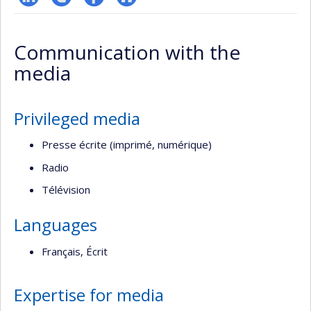
LinkedIn
Compte
Profil
Autre
Twitter
Facebook
site
Communication with the
web
media
Privileged media
Presse écrite (imprimé, numérique)
Radio
Télévision
Languages
Français, Écrit
Expertise for media