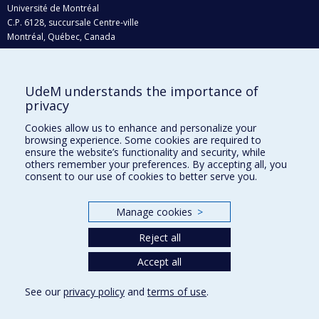
Université de Montréal
C.P. 6128, succursale Centre-ville
Montréal, Québec, Canada
H3C 3J7
Courriel:
recherche@umontreal.ca
UdeM understands the importance of
Qui fait quoi?
privacy
Nous trouver
Cookies allow us to enhance and personalize your
browsing experience. Some cookies are required to
Plan du site
ensure the website’s functionality and security, while
others remember your preferences. By accepting all, you
Accessibilité
consent to our use of cookies to better serve you.
Manage cookies
>
Reject all
Accept all
See our
privacy policy
and
terms of use
.
Privacy