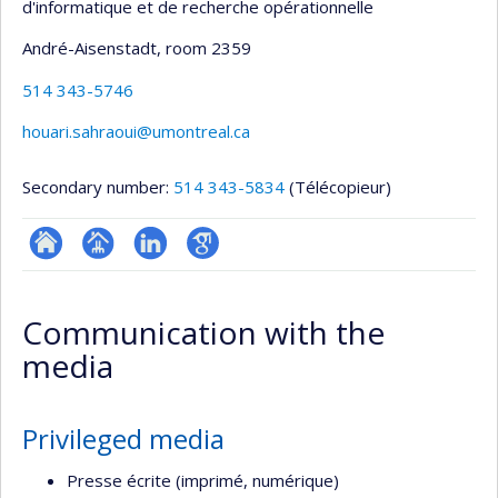
d'informatique et de recherche opérationnelle
André-Aisenstadt
, room 2359
514 343-5746
houari.sahraoui@umontreal.ca
Secondary number:
514 343-5834
(Télécopieur)
ResearchGate
Page
LinkedIn
Google
professionnelle
Scholar
Communication with the
(faculté,département,école)
media
Privileged media
Presse écrite (imprimé, numérique)