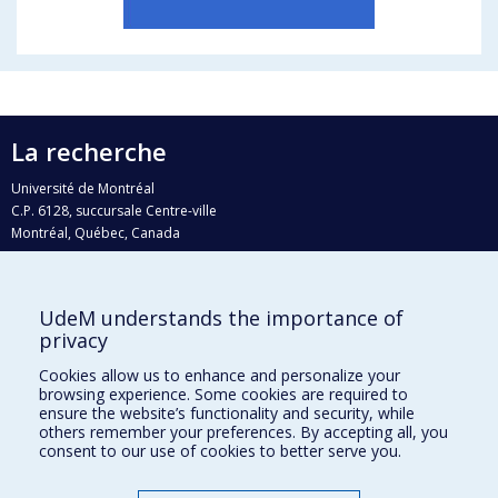
La recherche
Université de Montréal
C.P. 6128, succursale Centre-ville
Montréal, Québec, Canada
H3C 3J7
Courriel:
recherche@umontreal.ca
UdeM understands the importance of
Qui fait quoi?
privacy
Nous trouver
Cookies allow us to enhance and personalize your
browsing experience. Some cookies are required to
Plan du site
ensure the website’s functionality and security, while
others remember your preferences. By accepting all, you
Accessibilité
consent to our use of cookies to better serve you.