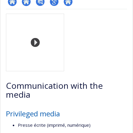
ResearchGate
Site
PubMed
Google
Autre
Media
web
Scholar
site
de
web
l’unité
de
recherche
Communication with the
media
Privileged media
Presse écrite (imprimé, numérique)