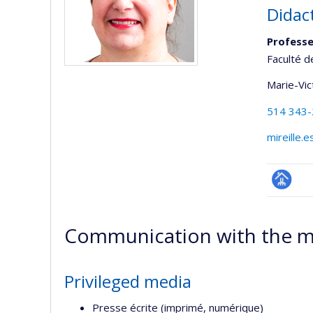
Didact
Profess
Faculté d
Marie-Vic
514 343
mireille.
Page
professi
Communication with the m
(faculté
Privileged media
Presse écrite (imprimé, numérique)