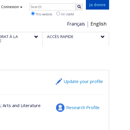
Rechercher
Je donne
Connexion
Search
This website
All UdeM
Choix
Français
English
de
ORAT À LA
ACCÈS RAPIDE
la
E
langue
Update your profile
s
; Arts and Literature
Research Profile