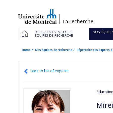
Passer
au
contenu
/
La recherche
Navigation
HOME
RESSOURCES POUR LES
NOS ÉQUIPE
principale
ÉQUIPES DE RECHERCHE
Home
Nos équipes de recherche
Répertoire des experts à 
Back to list of experts
Educatio
Mirei