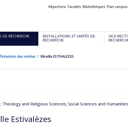
Liens
Répertoire
Facultés
Bibliothèques
Plan campus
externes
S DE RECHERCHE
INSTALLATIONS ET UNITÉS DE
VICE-RECT
RECHERCHE
RECHERCH
l’intention des médias
Mireille ESTIVALÈZES
n
; Theology and Religious Sciences
; Social Sciences and Humanitie
lle Estivalèzes