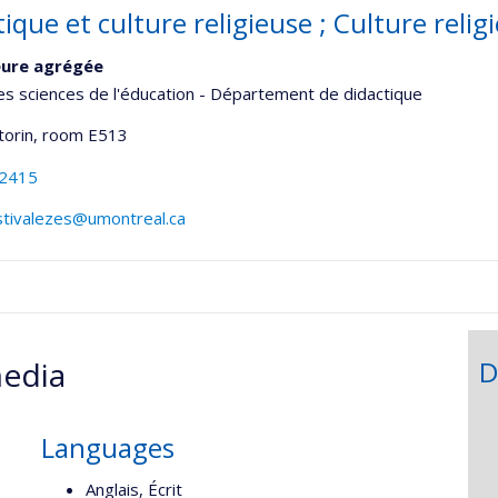
ique et culture religieuse ; Culture religi
eure agrégée
es sciences de l'éducation - Département de didactique
torin
, room E513
-2415
estivalezes@umontreal.ca
onnelle
edia
D
,département,école)
Languages
Anglais, Écrit