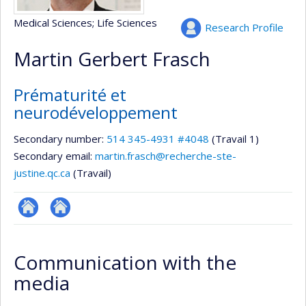
Medical Sciences
; Life Sciences
Research Profile
Martin Gerbert Frasch
Prématurité et
neurodéveloppement
Secondary number:
514 345-4931 #4048
(Travail 1)
Secondary email:
martin.frasch@recherche-ste-
justine.qc.ca
(Travail)
Autre
Autre
site
site
Communication with the
web
web
media