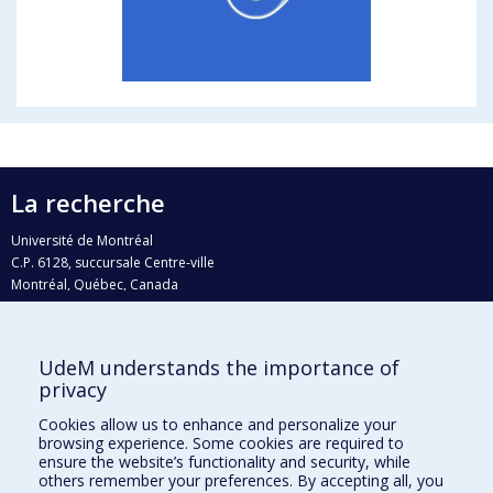
La recherche
Université de Montréal
C.P. 6128, succursale Centre-ville
Montréal, Québec, Canada
H3C 3J7
Courriel:
recherche@umontreal.ca
UdeM understands the importance of
Qui fait quoi?
privacy
Nous trouver
Cookies allow us to enhance and personalize your
browsing experience. Some cookies are required to
Plan du site
ensure the website’s functionality and security, while
others remember your preferences. By accepting all, you