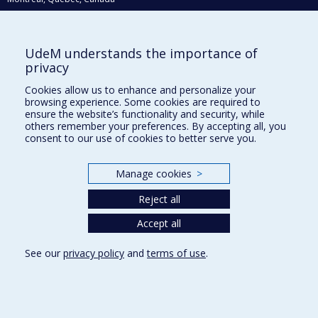
H3C 3J7
Courriel:
recherche@umontreal.ca
UdeM understands the importance of
Qui fait quoi?
privacy
Nous trouver
Cookies allow us to enhance and personalize your
browsing experience. Some cookies are required to
Plan du site
ensure the website’s functionality and security, while
others remember your preferences. By accepting all, you
Accessibilité
consent to our use of cookies to better serve you.
Manage cookies
>
Reject all
Accept all
See our
privacy policy
and
terms of use
.
Privacy
Terms of use
Cookie Settings
Université de