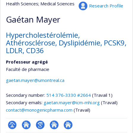
Health Sciences
; Medical Sciences
Research Profile
Gaétan Mayer
Hypercholestérolémie,
Athérosclérose, Dyslipidémie, PCSK9,
LDLR, CD36
Professeur agrégé
Faculté de pharmacie
gaetan.mayer@umontreal.ca
Secondary number:
514 376-3330 #2664
(Travail 1)
Secondary emails:
gaetan.mayer@icm-mhi.org
(Travail)
contact@monogenicpharma.com
(Travail)