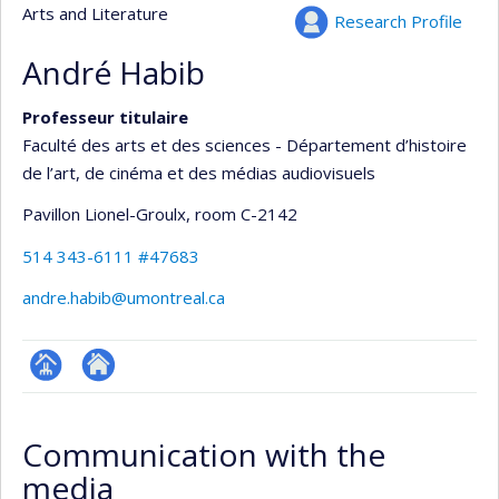
Arts and Literature
Research Profile
André Habib
Professeur titulaire
Faculté des arts et des sciences - Département d’histoire
de l’art, de cinéma et des médias audiovisuels
Pavillon Lionel-Groulx
, room C-2142
514 343-6111 #47683
andre.habib@umontreal.ca
Page
Autre
professionnelle
site
Communication with the
(faculté,département,école)
web
media