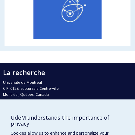
La recherche
Université de Montréal
C.P. 6128, succursale Centre-ville
Montréal, Québec, Canada
H3C 3J7
Courriel:
recherche@umontreal.ca
UdeM understands the importance of
Qui fait quoi?
privacy
Nous trouver
Cookies allow us to enhance and personalize your