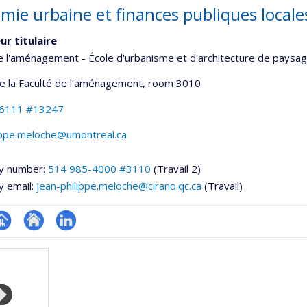
mie urbaine et finances publiques locale
ur titulaire
e l'aménagement - École d'urbanisme et d'architecture de paysa
de la Faculté de l’aménagement
, room 3010
-6111 #13247
lippe.meloche@umontreal.ca
y number:
514 985-4000 #3110
(Travail 2)
y email:
jean-philippe.meloche@cirano.qc.ca
(Travail)
hGate
age
Site
LinkedIn
rofessionnelle
web
faculté,département,école)
de
l’unité