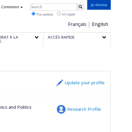
Rechercher
Je donne
Connexion
Search
This website
All UdeM
Choix
Français
English
de
ORAT À LA
ACCÈS RAPIDE
la
E
langue
Update your profile
ics and Politics
Research Profile