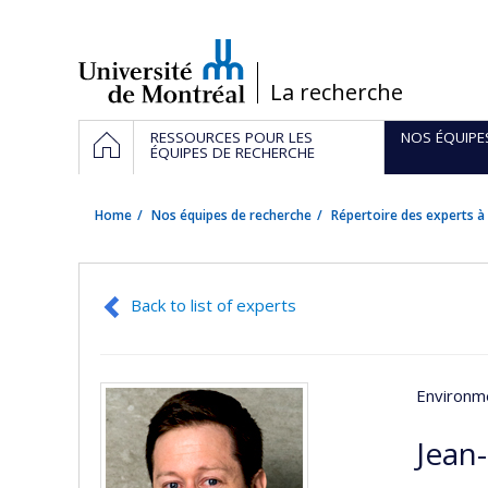
Passer
au
contenu
/
La recherche
Navigation
HOME
RESSOURCES POUR LES
NOS ÉQUIPE
principale
ÉQUIPES DE RECHERCHE
Home
Nos équipes de recherche
Répertoire des experts à 
Back to list of experts
Environme
Jean