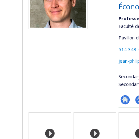
Écono
Professe
Faculté d
Pavillon 
514 343
jean-phi
Secondar
Secondar
Researc
P
Media
p
(