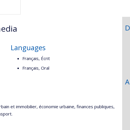
de
recherche
edia
D
Languages
Français, Écrit
Français, Oral
A
ain et immobilier, économie urbaine, finances publiques,
nsport.