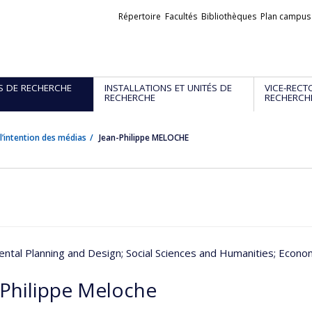
Liens
Répertoire
Facultés
Bibliothèques
Plan campus
externes
S DE RECHERCHE
INSTALLATIONS ET UNITÉS DE
VICE-RECT
RECHERCHE
RECHERCH
l’intention des médias
Jean-Philippe MELOCHE
ntal Planning and Design
; Social Sciences and Humanities
; Econom
-Philippe Meloche