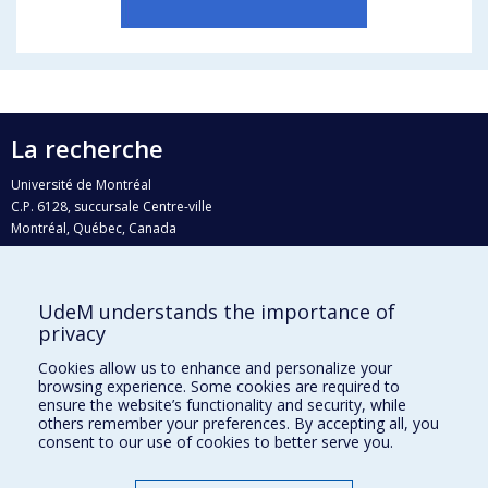
La recherche
Université de Montréal
C.P. 6128, succursale Centre-ville
Montréal, Québec, Canada
H3C 3J7
Courriel:
recherche@umontreal.ca
UdeM understands the importance of
Qui fait quoi?
privacy
Nous trouver
Cookies allow us to enhance and personalize your
browsing experience. Some cookies are required to
Plan du site
ensure the website’s functionality and security, while
others remember your preferences. By accepting all, you
Accessibilité
consent to our use of cookies to better serve you.