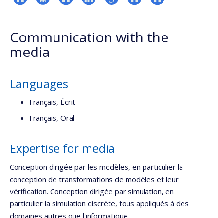
ResearchGate
Page
Site
LinkedIn
Google
Autre
Autre
professionnelle
web
Scholar
site
site
Communication with the
(faculté,département,école)
de
web
web
media
l’unité
de
recherche
Languages
Français, Écrit
Français, Oral
Expertise for media
Conception dirigée par les modèles, en particulier la
conception de transformations de modèles et leur
vérification. Conception dirigée par simulation, en
particulier la simulation discrète, tous appliqués à des
domaines autres que l'informatique.