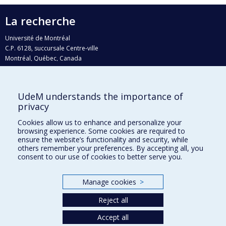
La recherche
Université de Montréal
C.P. 6128, succursale Centre-ville
Montréal, Québec, Canada
H3C 3J7
Courriel:
recherche@umontreal.ca
UdeM understands the importance of
Qui fait quoi?
privacy
Nous trouver
Cookies allow us to enhance and personalize your
browsing experience. Some cookies are required to
Plan du site
ensure the website’s functionality and security, while
others remember your preferences. By accepting all, you
Accessibilité
consent to our use of cookies to better serve you.
Manage cookies
>
Reject all
Accept all