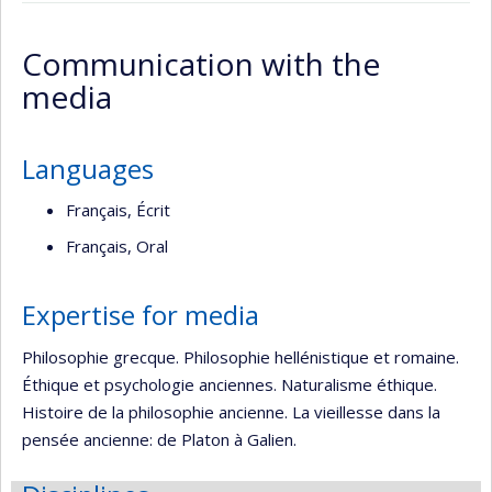
ResearchGate
Page
Autre
professionnelle
site
Communication with the
(faculté,département,école)
web
media
Languages
Français, Écrit
Français, Oral
Expertise for media
Philosophie grecque. Philosophie hellénistique et romaine.
Éthique et psychologie anciennes. Naturalisme éthique.
Histoire de la philosophie ancienne. La vieillesse dans la
pensée ancienne: de Platon à Galien.