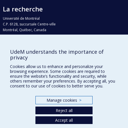
La recherche
Université de Montréal
C.P. 6128, succursale Centre-ville
Montréal, Québec, Canada
H3C 3J7
Courriel:
recherche@umontreal.ca
UdeM understands the importance of
Qui fait quoi?
privacy
Nous trouver
Cookies allow us to enhance and personalize your
browsing experience. Some cookies are required to
Plan du site
ensure the website’s functionality and security, while
others remember your preferences. By accepting all, you
Accessibilité
consent to our use of cookies to better serve you.
Manage cookies
>
Reject all
Accept all