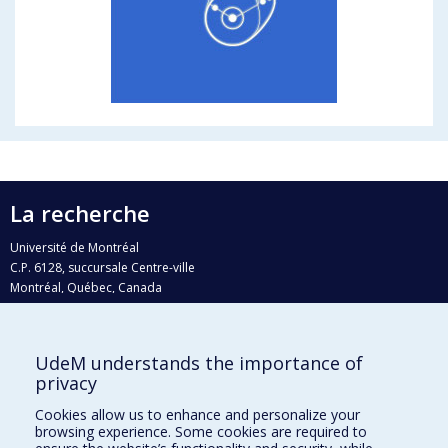
La recherche
Université de Montréal
C.P. 6128, succursale Centre-ville
Montréal, Québec, Canada
H3C 3J7
Courriel:
recherche@umontreal.ca
UdeM understands the importance of
Qui fait quoi?
privacy
Nous trouver
Cookies allow us to enhance and personalize your
browsing experience. Some cookies are required to
Plan du site