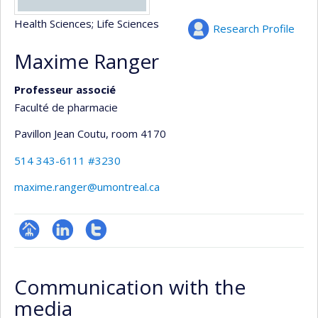
Health Sciences
; Life Sciences
Research Profile
Maxime Ranger
Professeur associé
Faculté de pharmacie
Pavillon Jean Coutu
, room 4170
514 343-6111 #3230
maxime.ranger@umontreal.ca
Page
LinkedIn
Compte
professionnelle
Twitter
Communication with the
(faculté,département,école)
media