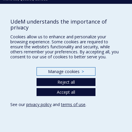
H3C 3J7
Courriel:
recherche@umontreal.ca
UdeM understands the importance of
Qui fait quoi?
privacy
Nous trouver
Cookies allow us to enhance and personalize your
browsing experience. Some cookies are required to
Plan du site
ensure the website’s functionality and security, while
others remember your preferences. By accepting all, you
Accessibilité
consent to our use of cookies to better serve you.
Manage cookies
>
Reject all
Accept all
See our
privacy policy
and
terms of use
.
Privacy
Terms of use
Cookie Settings
Université de