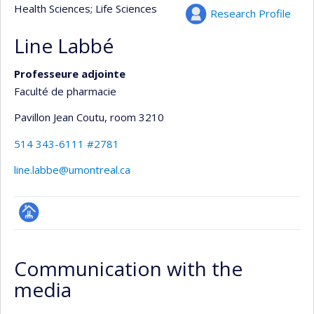
Health Sciences
; Life Sciences
Research Profile
Line Labbé
Professeure adjointe
Faculté de pharmacie
Pavillon Jean Coutu
, room 3210
514 343-6111 #2781
line.labbe@umontreal.ca
Page
professionnelle
Communication with the
(faculté,département,école)
media