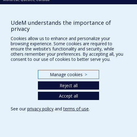
H3C 3J7
Courriel:
recherche@umontreal.ca
UdeM understands the importance of
Qui fait quoi?
privacy
Nous trouver
Cookies allow us to enhance and personalize your
browsing experience. Some cookies are required to
Plan du site
ensure the website’s functionality and security, while
others remember your preferences. By accepting all, you
Accessibilité
consent to our use of cookies to better serve you.
Manage cookies
>
Reject all
Accept all
See our
privacy policy
and
terms of use
.
Privacy
Terms of use
Cookie Settings
Université de