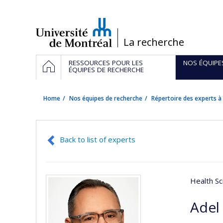
Passer
au
contenu
/
La recherche
Navigation
HOME
RESSOURCES POUR LES
NOS ÉQUIPE
principale
ÉQUIPES DE RECHERCHE
Home
Nos équipes de recherche
Répertoire des experts à 
Back to list of experts
Health Sc
Adel