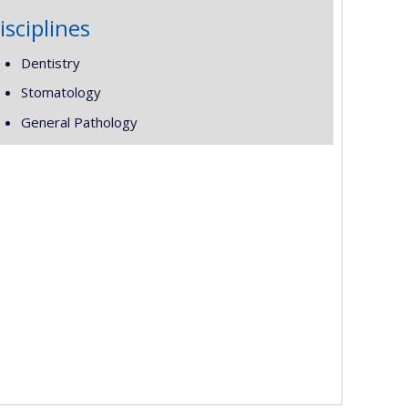
isciplines
Dentistry
Stomatology
General Pathology