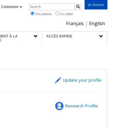
Rechercher
Je donne
Connexion
Search
This website
All UdeM
Choix
Français
English
de
ORAT À LA
ACCÈS RAPIDE
la
E
langue
Update your profile
Research Profile