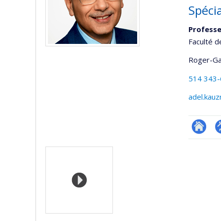
Spécia
Profess
Faculté 
Roger-Ga
514 343
adel.kau
Researc
P
Media
p
(