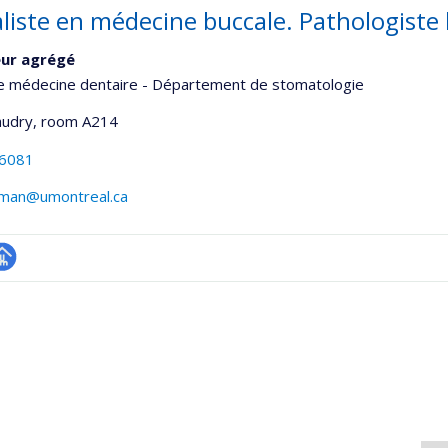
liste en médecine buccale. Pathologiste b
eur agrégé
de médecine dentaire - Département de stomatologie
udry
, room A214
-6081
zman@umontreal.ca
hGate
age
rofessionnelle
faculté,département,école)