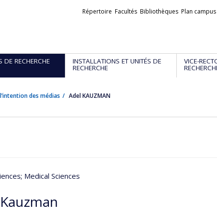
Liens
Répertoire
Facultés
Bibliothèques
Plan campus
externes
S DE RECHERCHE
INSTALLATIONS ET UNITÉS DE
VICE-RECT
RECHERCHE
RECHERCH
l’intention des médias
Adel KAUZMAN
iences
; Medical Sciences
 Kauzman