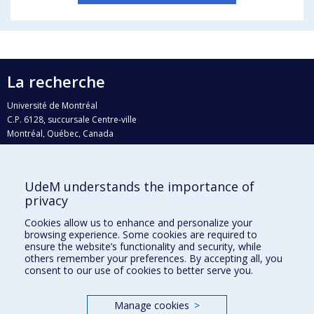
La recherche
Université de Montréal
C.P. 6128, succursale Centre-ville
Montréal, Québec, Canada
H3C 3J7
Courriel:
recherche@umontreal.ca
UdeM understands the importance of
privacy
Qui fait quoi?
Nous trouver
Cookies allow us to enhance and personalize your
browsing experience. Some cookies are required to
Plan du site
ensure the website’s functionality and security, while
others remember your preferences. By accepting all, you
Accessibilité
consent to our use of cookies to better serve you.
Manage cookies
>