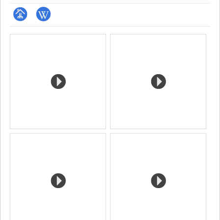
Page
Wiki
Media
professionnelle
(faculté,département,école)