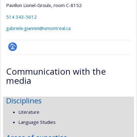
Pavillon Lionel-Groulx
, room C-8152
514 343-5612
gabriele.giannini@umontreal.ca
Page
professionnelle
Communication with the
(faculté,département,école)
media
Disciplines
Literature
Language Studies