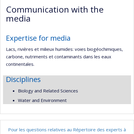
professionnelle
Scholar
site
Communication with the
(faculté,département,école)
web
media
Expertise for media
Lacs, rivières et milieux humides: voies biogéochimiques,
carbone, nutriments et contaminants dans les eaux
continentales.
Disciplines
Biology and Related Sciences
Water and Environment
Pour les questions relatives au Répertoire des experts à