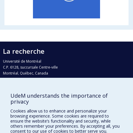
La recherche
Université de Montréal
C.P. 6128, succursale Centre-ville
Montréal, Québec, Canada
H3C 3J7
Courriel:
recherche@umontreal.ca
UdeM understands the importance of
Qui fait quoi?
privacy
Nous trouver
Cookies allow us to enhance and personalize your
browsing experience. Some cookies are required to
Plan du site
ensure the website’s functionality and security, while
others remember your preferences. By accepting all, you
Accessibilité
consent to our use of cookies to better serve you.