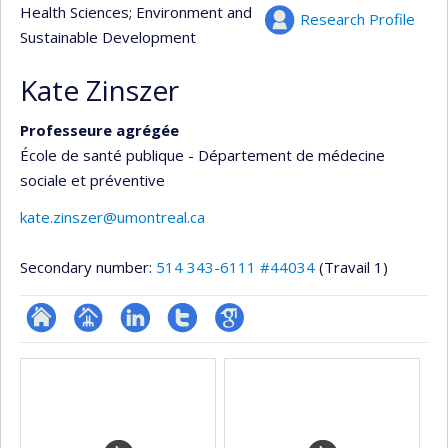
Health Sciences
; Environment and
Research Profile
Sustainable Development
Kate Zinszer
Professeure agrégée
École de santé publique - Département de médecine
sociale et préventive
kate.zinszer@umontreal.ca
Secondary number:
514 343-6111 #44034
(Travail 1)
ResearchGate
Page
LinkedIn
Compte
Google
Media
professionnelle
Twitter
Scholar
(faculté,département,école)