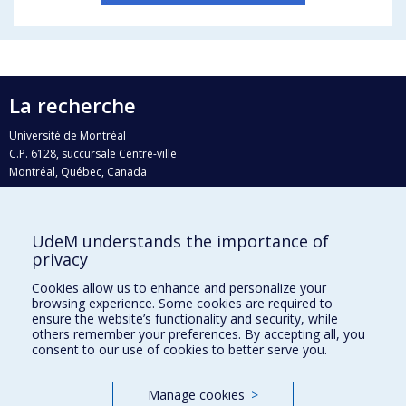
La recherche
Université de Montréal
C.P. 6128, succursale Centre-ville
Montréal, Québec, Canada
H3C 3J7
Courriel:
recherche@umontreal.ca
UdeM understands the importance of
Qui fait quoi?
privacy
Nous trouver
Cookies allow us to enhance and personalize your
browsing experience. Some cookies are required to
Plan du site
ensure the website’s functionality and security, while
others remember your preferences. By accepting all, you
Accessibilité
consent to our use of cookies to better serve you.
Manage cookies
>