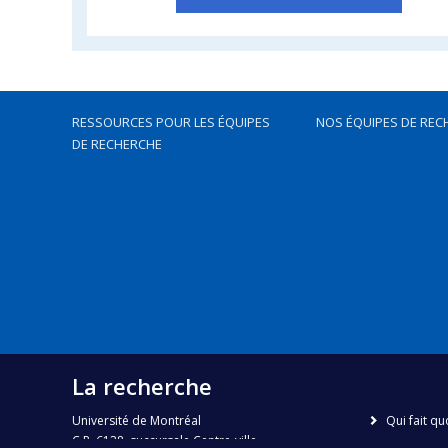
RESSOURCES POUR LES ÉQUIPES
NOS ÉQUIPES DE REC
DE RECHERCHE
La recherche
Université de Montréal
Qui fait qu
C.P. 6128, succursale Centre-ville