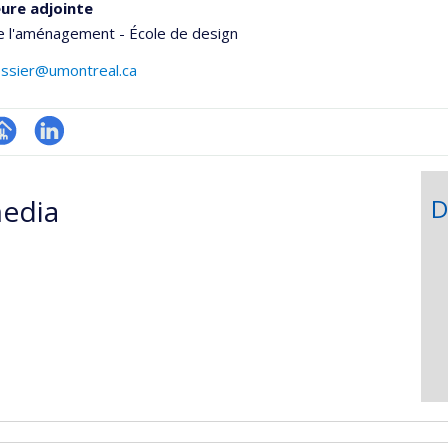
ure adjointe
e l'aménagement - École de design
tessier@umontreal.ca
hGate
age
LinkedIn
rofessionnelle
edia
D
faculté,département,école)