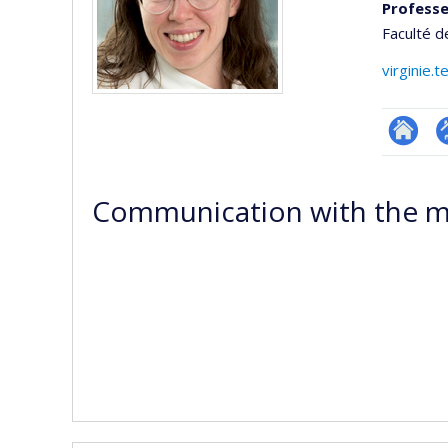
Professe
Faculté d
virginie.
Researc
P
p
Communication with the m
(