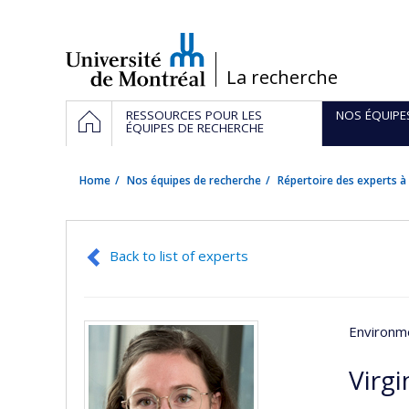
Passer
au
contenu
/
La recherche
Navigation
HOME
RESSOURCES POUR LES
NOS ÉQUIPE
principale
ÉQUIPES DE RECHERCHE
Home
Nos équipes de recherche
Répertoire des experts à 
Back to list of experts
Environme
Virgi