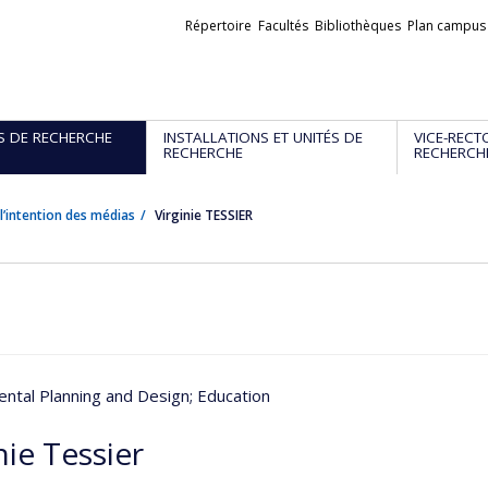
Liens
Répertoire
Facultés
Bibliothèques
Plan campus
externes
S DE RECHERCHE
INSTALLATIONS ET UNITÉS DE
VICE-RECT
RECHERCHE
RECHERCH
l’intention des médias
Virginie TESSIER
ntal Planning and Design
; Education
nie Tessier