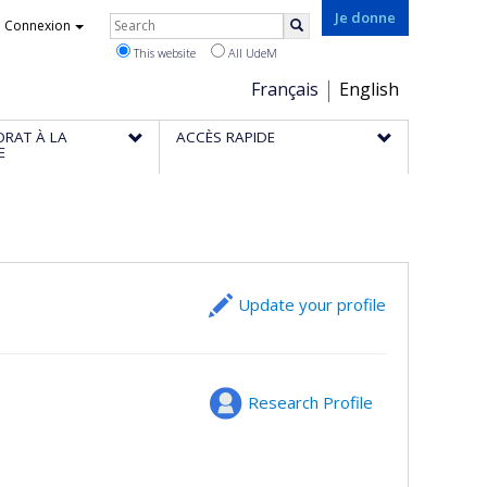
Rechercher
Je donne
Connexion
Search
This website
All UdeM
Choix
Français
English
de
ORAT À LA
ACCÈS RAPIDE
la
E
langue
Update your profile
Research Profile